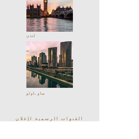
لندن
ساو باولو
القنوات الرسمية لإعلان
أتلانتیس الفاخر