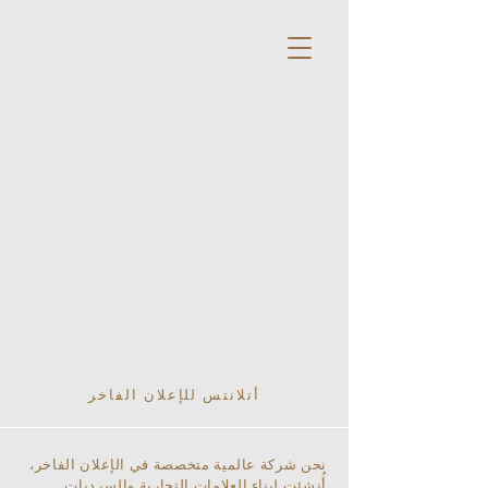
أتلانتس للإعلان الفاخر
نحن شركة عالمية متخصصة في الإعلان الفاخر،
أُنشئت لبناء العلامات التجارية والسرديات