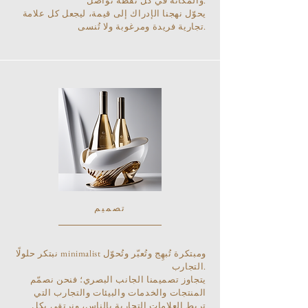
والمكانة في كل نقطة تواصل.
يحوّل نهجنا الإدراك إلى قيمة، ليجعل كل علامة
تجارية فريدة ومرغوبة ولا تُنسى.
تصميم
نبتكر حلولًا minimalist ومبتكرة تُبهِج وتُعبّر وتُحوّل
التجارب.
يتجاوز تصميمنا الجانب البصري؛ فنحن نصمّم
المنتجات والخدمات والبيئات والتجارب التي
تربط العلامات التجارية بالناس، ونرتقي بكل