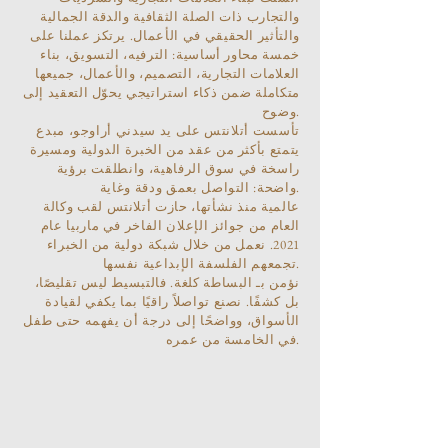
والتجارب ذات الصلة الثقافية والدقة الجمالية
والتأثير الحقيقي في الأعمال. يرتكز عملنا على
خمسة محاور أساسية: الترفيه، التسويق، بناء
العلامات التجارية، التصميم، والأعمال، جميعها
متكاملة ضمن ذكاء استراتيجي يحوّل التعقيد إلى
وضوح.
تأسست أتلانتس على يد سيدني أراوجو، مبدع
يتمتع بأكثر من عقد من الخبرة الدولية ومسيرة
راسخة في سوق الرفاهية، وانطلقت برؤية
واضحة: التواصل بعمق ودقة وغاية.
عالمية منذ نشأتها، حازت أتلانتس لقب وكالة
العام من جوائز الإعلان الفاخر في ماربيا عام
2021. نعمل من خلال شبكة دولية من الخبراء
تجمعهم الفلسفة الإبداعية نفسها.
نؤمن بـ البساطة كلغة. فالتبسيط ليس تقليصًا،
بل كشفًا. نصنع تواصلاً راقيًا بما يكفي لقيادة
الأسواق، وواضحًا إلى درجة أن يفهمه حتى طفل
في الخامسة من عمره.