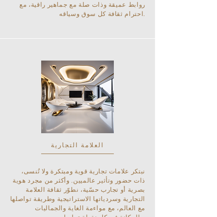
روابط عميقة وذات صلة مع جماهير راقية، مع
احترام ثقافة كل سوق وسياقه.
العلامة التجارية
نبتكر علامات تجارية قوية ومبتكرة ولا تُنسى،
ذات حضور وتأثير عالميين. وأكثر من مجرد هوية
بصرية أو تجارب حسّية، نطوّر ثقافة العلامة
التجارية وسردياتها الاستراتيجية وطريقة تواصلها
مع العالم، مع مواءمة الغاية والجماليات