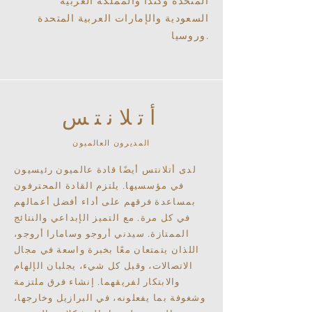
المتحدة وكندا والمملكة العربية
السعودية والإمارات العربية المتحدة
وروسيا.
أتلانتس
المديرون العالميون
لدى أتلانتس أيضًا قادة عالميون رئيسيون
في مؤسسيها. يلتزم القادة المحترفون
بمساعدة فرقهم على أداء أفضل أعمالهم
في كل مرة. مع التميز الإبداعي والنتائج
الممتازة. سيدني أروجو وسامارا أروجو،
اللذان يتمتعان معًا بخبرة واسعة في مجال
الاتصالات، وقبل كل شيء، يجلبان الإلهام
والابتكار لفريقهما. إنشاء فرق ملتزمة
وشغوفة بما يفعلونه، في البرازيل وخارجها،