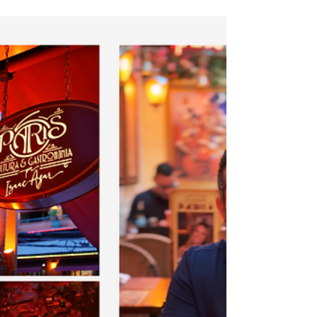
venda
O comportamento do consumidor de luxo está
mudando, e, com ele, o significado dos
presentes também. No artigo publicado no
LinkedIn, exploramos como o JK Mother’s Day
Gift, criado pela JK Estética Avançada em
parceria com a Atlantis Luxury Advertising,
transformou uma data comercial em uma
narrativa de cuidado, presença e pertencimento.
Acesse o artigo completo no LinkedIn:
https://www.linkedin.com/pulse/o-futuro-do-
gifting-premium-est%C3%A1-significado-
atlantisilab-otdcf/?tr