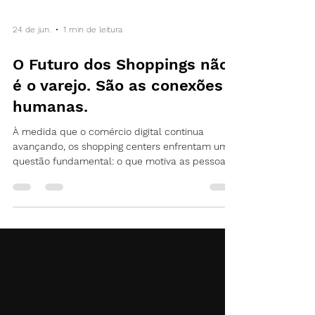
24 de jun.
1 min de leitura
O Futuro dos Shoppings não
é o varejo. São as conexões
humanas.
À medida que o comércio digital continua
avançando, os shopping centers enfrentam uma
questão fundamental: o que motiva as pessoas
a saírem de casa? A resposta pode estar além
das compras. Cada vez mais, os
empreendimentos que se destacam são
aqueles capazes de oferecer experiências,
promover encontros e criar momentos que não