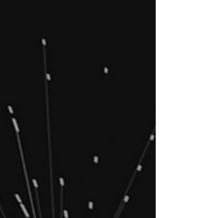
podem ser reproduzidos por uma tela. Em seu
mais recente artigo publicado no LinkedIn,
Sidney Araújo analisa a transformação dos
shopping centers, que