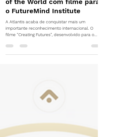
Atlantis é destaque no Ads
of the World com filme para
o FutureMind Institute
A Atlantis acaba de conquistar mais um
importante reconhecimento internacional. O
filme "Creating Futures", desenvolvido para o
FutureMind Institute, foi selecionado e publicado
pelo Ads of the World, uma das mais
respeitadas plataformas globais dedicadas à
excelência criativa em publicidade e
comunicação, integrante da rede do Clio Awards.
A seleção coloca o projeto ao lado de
campanhas de algumas das maiores agências e
marcas do mundo, reforçando a capacidade da
Atlantis de