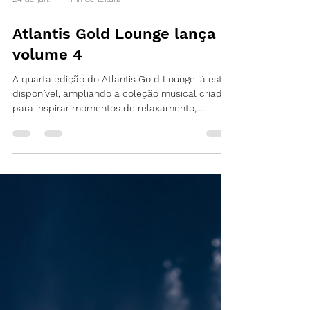
24 de jun.
1 min de leitura
Atlantis Gold Lounge lança o
volume 4
A quarta edição do Atlantis Gold Lounge já está
disponível, ampliando a coleção musical criada
para inspirar momentos de relaxamento,
criatividade e contemplação. Com uma
curadoria que combina sofisticação, atmosfera e
sensibilidade contemporânea, o Volume 4
reforça a conexão entre música, estilo de vida e
o universo das experiências premium. Mais do
que uma seleção de faixas, o projeto traduz o
olhar da Atlantis para a cultura, a estética e os
momentos que tornam a vida mais