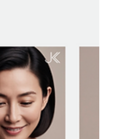
logo da X-EON foi selecionado pelo Ads of the
World, plataforma internacional que reúne
alguns dos trabalhos mais relevantes de design,
branding e publicidade do mundo. O
reconhecimento destaca uma identidade visual
desenvolvida pela Atlantis Luxury Advertising,
construída a partir dos princípios da energia, do
movimento e da transformação para representar
uma nova visão de futuro sustentável. Saiba
mais: https://www.adsoftheworl